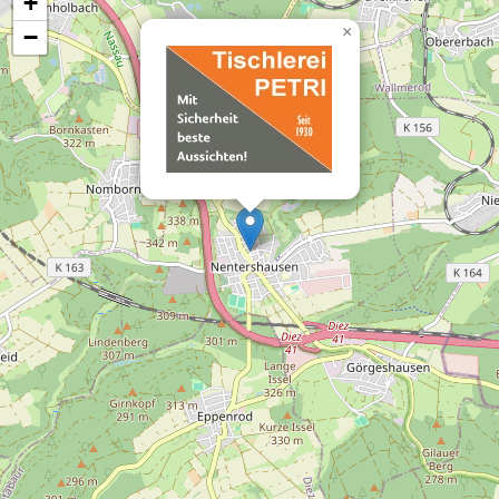
+
×
−