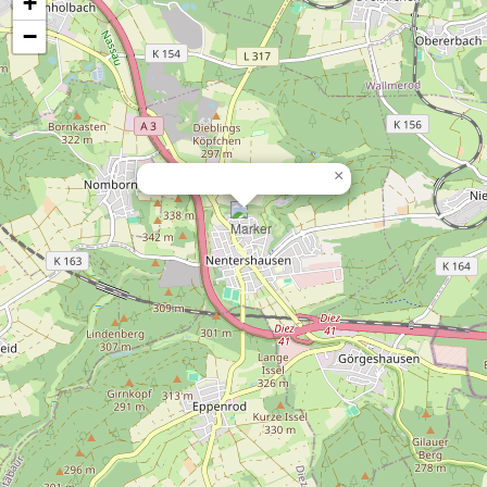
+
−
×