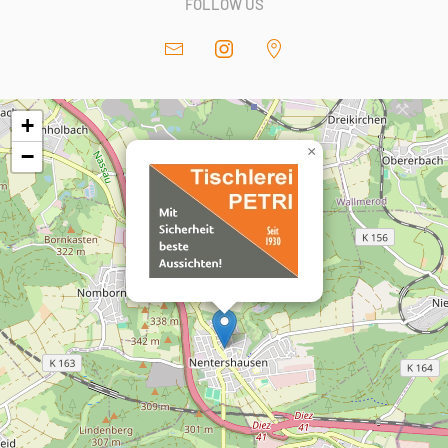
FOLLOW US
+
×
−