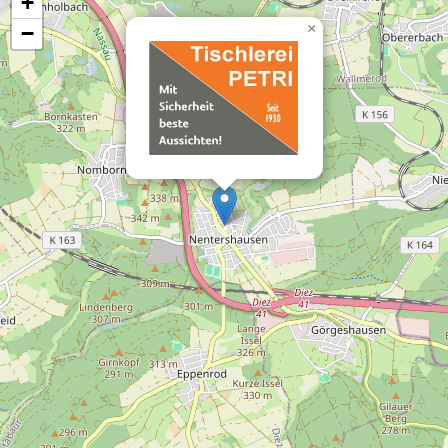
+
×
−